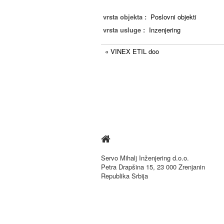
vrsta objekta :
Poslovni objekti
vrsta usluge :
Inzenjering
« VINEX ETIL doo

Servo Mihalj Inženjering d.o.o.
Petra Drapšina 15, 23 000 Zrenjanin
Republika Srbija