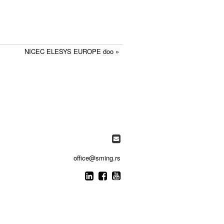
NICEC ELESYS EUROPE doo »

office@sming.rs


