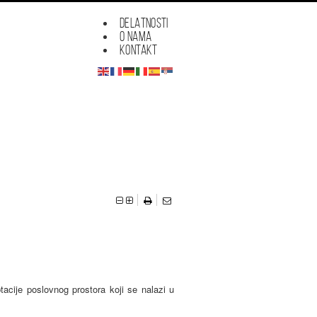
DELATNOSTI
O NAMA
KONTAKT




acije poslovnog prostora koji se nalazi u