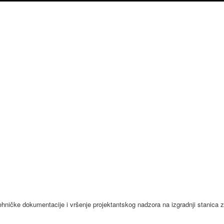
ehničke dokumentacije i vršenje projektantskog nadzora na izgradnji stanica z