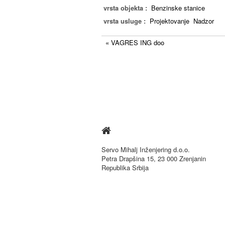
vrsta objekta :
Benzinske stanice
vrsta usluge :
Projektovanje
Nadzor
« VAGRES ING doo

Servo Mihalj Inženjering d.o.o.
Petra Drapšina 15, 23 000 Zrenjanin
Republika Srbija