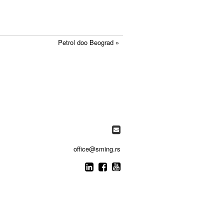
Petrol doo Beograd »

office@sming.rs


