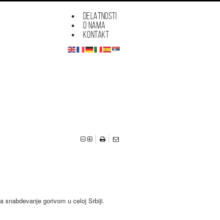
DELATNOSTI
O NAMA
KONTAKT




a snabdevanje gorivom u celoj Srbiji.