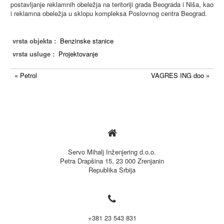
postavljanje reklamnih obeležja na teritoriji grada Beograda i Niša, kao
i reklamna obeležja u sklopu kompleksa Poslovnog centra Beograd.
vrsta objekta :
Benzinske stanice
vrsta usluge :
Projektovanje
« Petrol
VAGRES ING doo »

Servo Mihalj Inženjering d.o.o.
Petra Drapšina 15, 23 000 Zrenjanin
Republika Srbija

+381 23 543 831