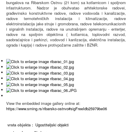
bungalova na Ribarskom Ostrvu (21 kom) sa kotlarnicom i spoljnom
infastrukturom. Nadzor je obuhvatao arhitektonske radovei,
građevinsko konstruktivne radove, radove vodovoda i kanalizacije,
radove termotehničkih instalacija i klimatizacije, radove
elektroinstalacija jake struje i gromobrana, radove telekomunikacionih
i signalnih instalacija, radove na unutrašnjem opremanju - enterijer,
radove na spoljnim objektima ( kotlarnica, toplovodni razvod,
saobraćajnice i parkinzi, vodovod i kanlizacija, električna instalacija,
ograda i kapija) i radove protivpožarne zaštite i BZNR.
View the embedded image gallery online at:
https://www.sming.rs/ribarsko-ostrvo#sigFreeIdb25979be06
vrsta objekta :
Ugostiteljski objekti