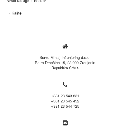
vrsta usluge :
Nadzor
« Kaštel

Servo Mihalj Inženjering d.o.o.
Petra Drapšina 15, 23 000 Zrenjanin
Republika Srbija

+381 23 543 831
+381 23 545 452
+381 23 544 725
