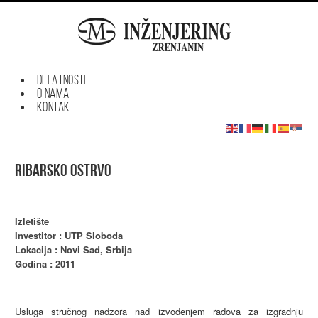
DELATNOSTI
O NAMA
KONTAKT
Ribarsko ostrvo
Izletište
Investitor : UTP Sloboda
Lokacija : Novi Sad, Srbija
Godina : 2011
Usluga stručnog nadzora nad izvođenjem radova za izgradnju