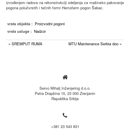
izvođenjem radova na rekonstrukciji odeljenja za mašinsko pakovanje
pogona polučvrstih i tečnih formi Hemofarm pogon Šabac.
vrsta objekta :
Proizvodni pogoni
vrsta usluge :
Nadzor
« SREMPUT RUMA
MTU Maintenance Serbia doo »

Servo Mihalj Inženjering d.o.o.
Petra Drapšina 15, 23 000 Zrenjanin
Republika Srbija

+381 23 543 831