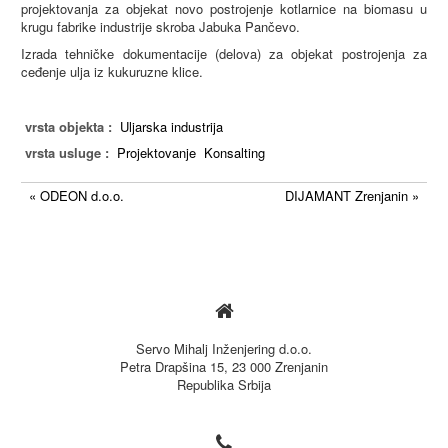
projektovanja za objekat novo postrojenje kotlarnice na biomasu u
krugu fabrike industrije skroba Jabuka Pančevo.
Izrada tehničke dokumentacije (delova) za objekat postrojenja za
ceđenje ulja iz kukuruzne klice.
vrsta objekta :
Uljarska industrija
vrsta usluge :
Projektovanje
Konsalting
« ODEON d.o.o.
DIJAMANT Zrenjanin »

Servo Mihalj Inženjering d.o.o.
Petra Drapšina 15, 23 000 Zrenjanin
Republika Srbija
