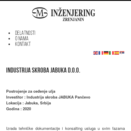
DELATNOSTI
O NAMA
KONTAKT
INDUSTRIJA SKROBA JABUKA D.O.O.
Postrojenje za ceđenje ulja
Investitor : Industrija skroba JABUKA Pančevo
Lokacija : Jabuka, Srbija
Godina : 2020
Izrada tehničke dokumentacije i konsalting usluga u svim fazama