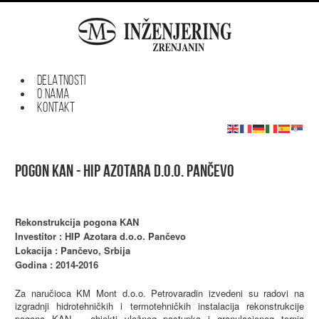
DELATNOSTI
O NAMA
KONTAKT
Pogon KAN - HIP Azotara d.o.o. Pančevo
Rekonstrukcija pogona KAN
Investitor : HIP Azotara d.o.o. Pančevo
Lokacija : Pančevo, Srbija
Godina : 2014-2016
Za naručioca KM Mont d.o.o. Petrovaradin izvedeni su radovi na
izgradnji hidrotehničkih i termotehničkih instalacija rekonstrukcije
pogona KAN – objekti vlažnog postupka i granulacionog tornja