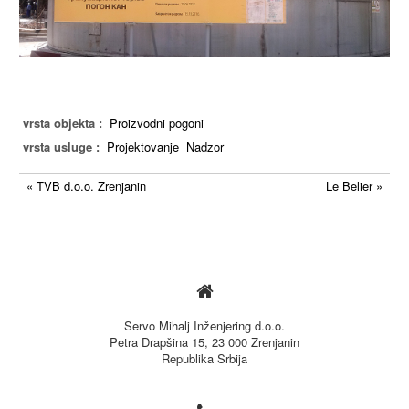
vrsta objekta :
Proizvodni pogoni
vrsta usluge :
Projektovanje
Nadzor
« TVB d.o.o. Zrenjanin
Le Belier »

Servo Mihalj Inženjering d.o.o.
Petra Drapšina 15, 23 000 Zrenjanin
Republika Srbija