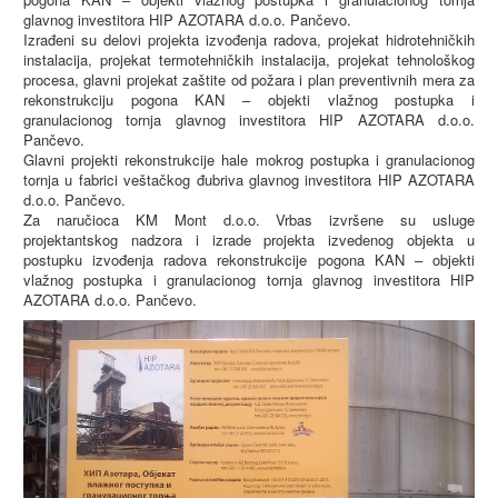
glavnog investitora HIP AZOTARA d.o.o. Pančevo.
Izrađeni su delovi projekta izvođenja radova, projekat hidrotehničkih
instalacija, projekat termotehničkih instalacija, projekat tehnološkog
procesa, glavni projekat zaštite od požara i plan preventivnih mera za
rekonstrukciju pogona KAN – objekti vlažnog postupka i
granulacionog tornja glavnog investitora HIP AZOTARA d.o.o.
Pančevo.
Glavni projekti rekonstrukcije hale mokrog postupka i granulacionog
tornja u fabrici veštačkog đubriva glavnog investitora HIP AZOTARA
d.o.o. Pančevo.
Za naručioca KM Mont d.o.o. Vrbas izvršene su usluge
projektantskog nadzora i izrade projekta izvedenog objekta u
postupku izvođenja radova rekonstrukcije pogona KAN – objekti
vlažnog postupka i granulacionog tornja glavnog investitora HIP
AZOTARA d.o.o. Pančevo.